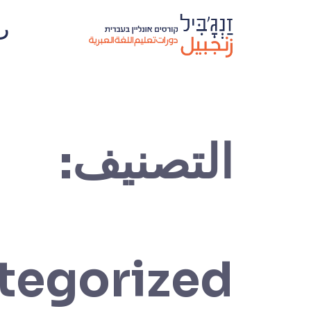
ر
التصنيف:
tegorized