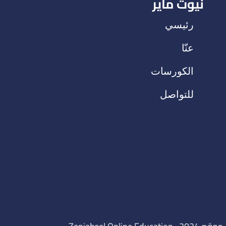
نيوت ماير
رئيسي
عنّا
الكورسات
للتواصل