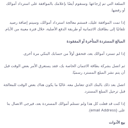
السلعة التي تم إرجاعها. وسنقوم أيضًا بإعلامك بالموافقة على استرداد أموالك
أو رفضها.
إذا تمت الموافقة عليك، فستتم معالجة استرداد أموالك، وسيتم إضافة رصيد
تلقائيًا إلى بطاقتك الائتمانية أو طريقة الدفع الأصلية، خلال فترة معينة من الأيام.
المبالغ المستردة المتأخرة أو المفقودة
إذا لم تسترد أموالك بعد، فتحقق أولاً من حسابك البنكي مرة أخرى.
ثم اتصل بشركة بطاقة الائتمان الخاصة بك، فقد يستغرق الأمر بعض الوقت قبل
أن يتم نشر المبلغ المسترد رسميًا.
اتصل بعد ذلك بالبنك الذي تتعامل معه. غالبًا ما يكون هناك بعض الوقت للمعالجة
قبل ترحيل المبلغ المسترد.
إذا كنت قد فعلت كل هذا ولم تستلم أموالك المستردة بعد، فيرجى الاتصال بنا
على {email Address}.
بيع الأدوات