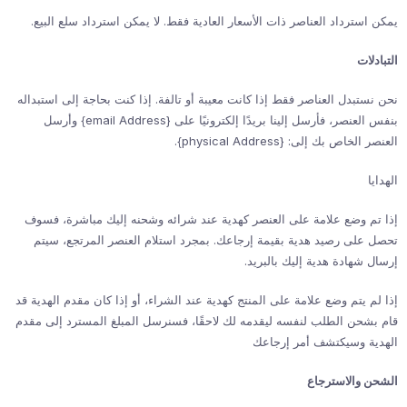
يمكن استرداد العناصر ذات الأسعار العادية فقط. لا يمكن استرداد سلع البيع.
التبادلات
نحن نستبدل العناصر فقط إذا كانت معيبة أو تالفة. إذا كنت بحاجة إلى استبداله
بنفس العنصر، فأرسل إلينا بريدًا إلكترونيًا على {email Address} وأرسل
العنصر الخاص بك إلى: {physical Address}.
الهدايا
إذا تم وضع علامة على العنصر كهدية عند شرائه وشحنه إليك مباشرة، فسوف
تحصل على رصيد هدية بقيمة إرجاعك. بمجرد استلام العنصر المرتجع، سيتم
إرسال شهادة هدية إليك بالبريد.
إذا لم يتم وضع علامة على المنتج كهدية عند الشراء، أو إذا كان مقدم الهدية قد
قام بشحن الطلب لنفسه ليقدمه لك لاحقًا، فسنرسل المبلغ المسترد إلى مقدم
الهدية وسيكتشف أمر إرجاعك
الشحن والاسترجاع