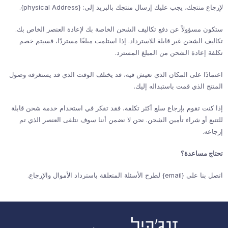
لإرجاع منتجك، يجب عليك إرسال منتجك بالبريد إلى: {physical Address}.
ستكون مسؤولاً عن دفع تكاليف الشحن الخاصة بك لإعادة العنصر الخاص بك.
تكاليف الشحن غير قابلة للاسترداد. إذا استلمت مبلغًا مستردًا، فسيتم خصم
تكلفة إعادة الشحن من المبلغ المسترد.
اعتمادًا على المكان الذي تعيش فيه، قد يختلف الوقت الذي قد يستغرقه وصول
المنتج الذي قمت باستبداله إليك.
إذا كنت تقوم بإرجاع سلع أكثر تكلفة، فقد تفكر في استخدام خدمة شحن قابلة
للتتبع أو شراء تأمين الشحن. نحن لا نضمن أننا سوف نتلقى العنصر الذي تم
إرجاعه.
تحتاج مساعدة؟
اتصل بنا على {email} لطرح الأسئلة المتعلقة باسترداد الأموال والإرجاع.