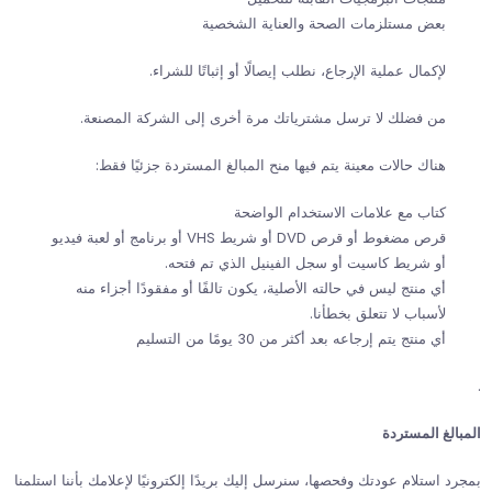
بعض مستلزمات الصحة والعناية الشخصية
لإكمال عملية الإرجاع، نطلب إيصالًا أو إثباتًا للشراء.
من فضلك لا ترسل مشترياتك مرة أخرى إلى الشركة المصنعة.
هناك حالات معينة يتم فيها منح المبالغ المستردة جزئيًا فقط:
كتاب مع علامات الاستخدام الواضحة
قرص مضغوط أو قرص DVD أو شريط VHS أو برنامج أو لعبة فيديو
أو شريط كاسيت أو سجل الفينيل الذي تم فتحه.
أي منتج ليس في حالته الأصلية، يكون تالفًا أو مفقودًا أجزاء منه
لأسباب لا تتعلق بخطأنا.
أي منتج يتم إرجاعه بعد أكثر من 30 يومًا من التسليم
.
المبالغ المستردة
بمجرد استلام عودتك وفحصها، سنرسل إليك بريدًا إلكترونيًا لإعلامك بأننا استلمنا